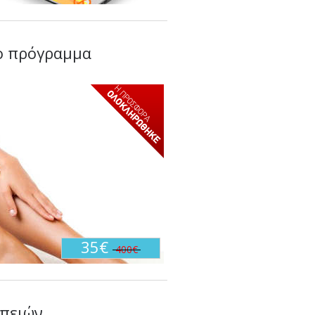
νο πρόγραμμα
35€
400€
απειών