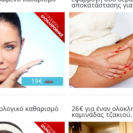
ν
αποκατάστασης για
19€
80€
ολογικό καθαρισμό
26€ για έναν ολοκ
καμινάδας τζακιού.