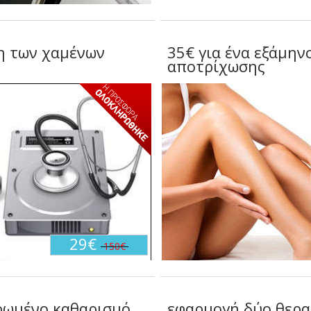
η των χαμένων
35€ για ένα εξάμη
αποτρίχωσης
29€
150€
ηρωμένο καθαρισμό
εφαρμογή δύο θερ