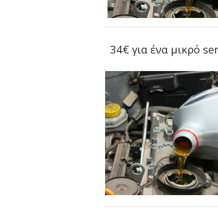
34€ για ένα μικρό se