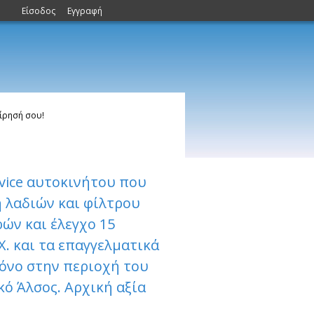
Είσοδος
Εγγραφή
ίρησή σου!
rvice αυτοκινήτου που
 λαδιών και φίλτρου
ών και έλεγχο 15
.Χ. και τα επαγγελματικά
τόνο στην περιοχή του
ό Άλσος. Αρχική αξία