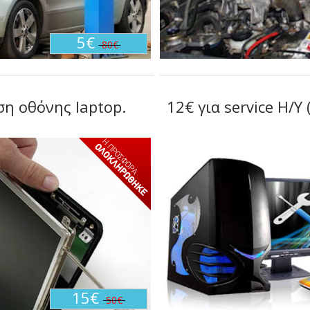
5€
80€
ση οθόνης laptop.
12€ για service H/Y
15€
50€