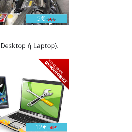
5€
50€
 (Desktop ή Laptop).
12€
40€