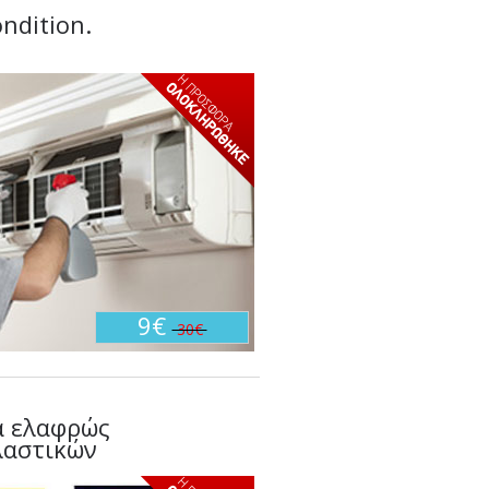
ondition.
9€
30€
α ελαφρώς
λαστικών