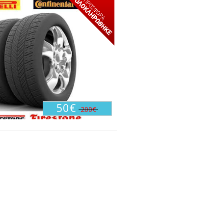
50€
200€