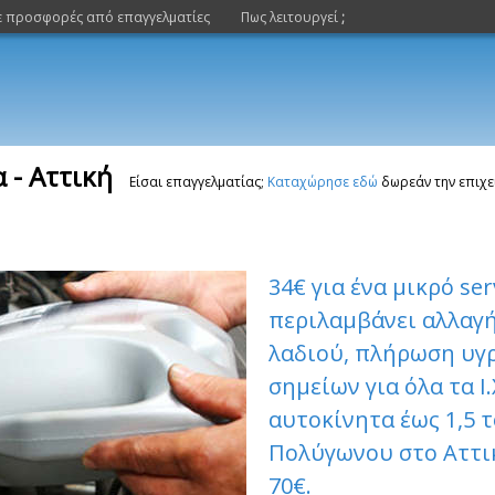
ε προσφορές από επαγγελματίες
Πως λειτουργεί
;
 - Αττική
Είσαι επαγγελματίας;
Καταχώρησε εδώ
δωρεάν την επιχε
34€ για ένα μικρό se
περιλαμβάνει αλλαγή
λαδιού, πλήρωση υγρ
σημείων για όλα τα Ι
αυτοκίνητα έως 1,5 
Πολύγωνου στο Αττικ
70€.