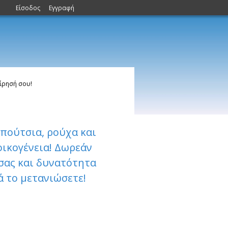
Είσοδος
Εγγραφή
ίρησή σου!
πούτσια, ρούχα και
οικογένεια! Δωρεάν
σας και δυνατότητα
ά το μετανιώσετε!