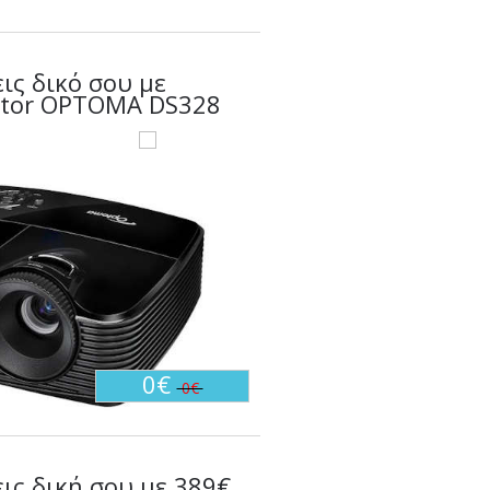
ις δικό σου με
ector OPTOMA DS328
0€
0€
εις δική σου με 389€