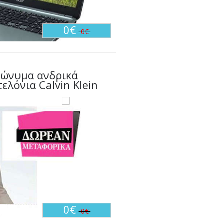
0€
0€
πώνυμα ανδρικά
ελόνια Calvin Klein
0€
0€