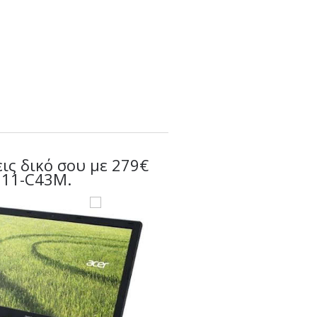
εις δικό σου με 279€
-511-C43M.