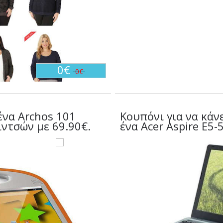
0€
0€
ένα Archos 101
Κουπόνι για να κάν
 ιντσών με 69.90€.
ένα Acer Aspire E5