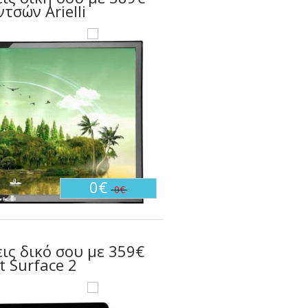
τσών Arielli
0€
0€
εις δικό σου με 359€
t Surface 2