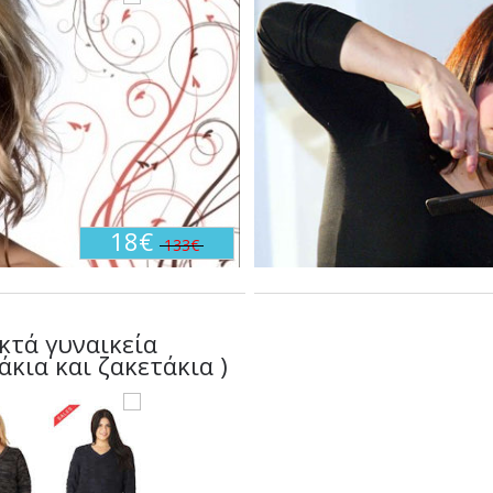
18€
133€
κτά γυναικεία
κια και ζακετάκια )