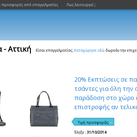
ε προσφορές από επαγγελματίες
Πως λειτουργεί
;
 - Αττική
Είσαι επαγγελματίας;
Καταχώρησε εδώ
δωρεάν την επιχε
20% Εκπτώσεις σε πα
τσάντες για όλη την 
παράδοση στο χώρο 
επιστροφής αν τελικ
Τιμή προσφοράς:
-
Έληξε :
31/10/2014