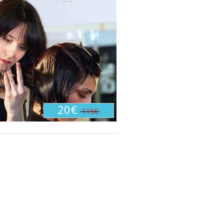
20€
115€