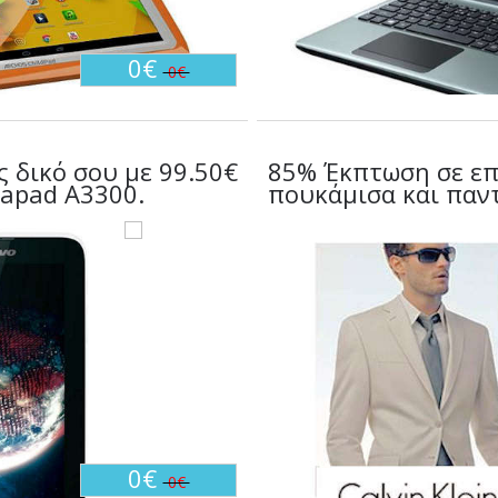
0€
0€
ς δικό σου με 99.50€
85% Έκπτωση σε ε
eapad A3300.
πουκάμισα και παντ
0€
0€