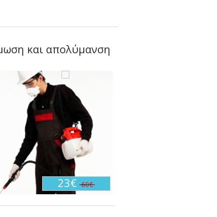
όμωση και απολύμανση
23€
60€