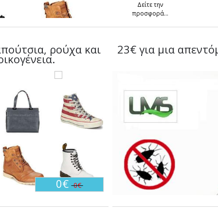
Δείτε την
προσφορά...
πούτσια, ρούχα και
23€ για μια απεντ
οικογένεια.
0€
0€