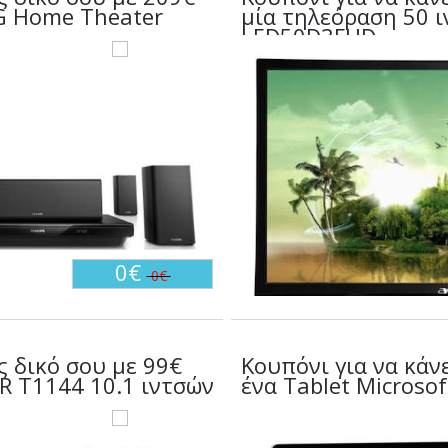
G Home Theater
μία τηλεόραση 50 ιν
LED50D3FHD.
0€
0€
ς δικό σου με 99€
Κουπόνι για να κάν
R T1144 10.1 ιντσών
ένα Tablet Microsof