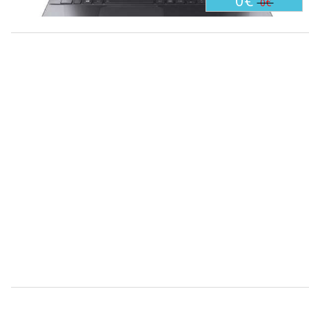
0€
0€