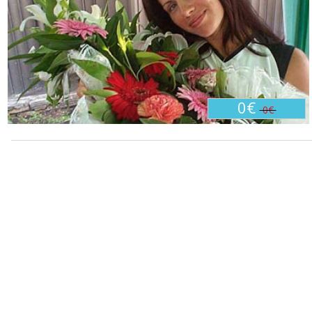
0€
0€