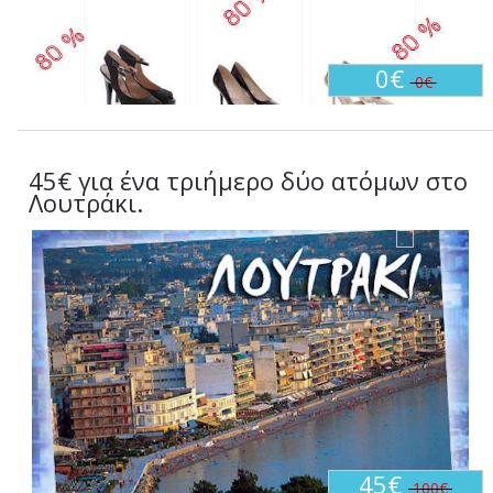
0€
0€
45€ για ένα τριήμερο δύο ατόμων στο
Λουτράκι.
45€
100€