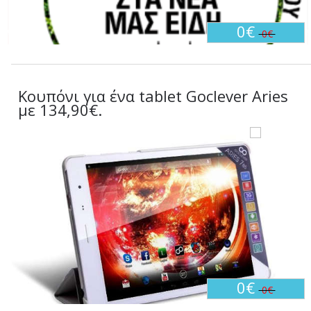
0€
0€
Κουπόνι για ένα tablet Goclever Aries
με 134,90€.
0€
0€