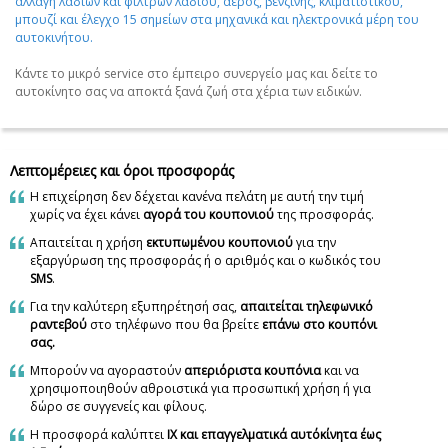
αλλαγή λαδιών και φίλτρων λαδιού, αέρος, βενζίνης, κλιματιστικού,
μπουζί και έλεγχο 15 σημείων στα μηχανικά και ηλεκτρονικά μέρη του
αυτοκινήτου.
Κάντε το μικρό service στο έμπειρο συνεργείο μας και δείτε το
αυτοκίνητο σας να αποκτά ξανά ζωή στα χέρια των ειδικών.
Λεπτομέρειες και όροι προσφοράς
Η επιχείρηση δεν δέχεται κανένα πελάτη με αυτή την τιμή
χωρίς να έχει κάνει
αγορά του κουπονιού
της προσφοράς.
Απαιτείται η χρήση
εκτυπωμένου κουπονιού
για την
εξαργύρωση της προσφοράς ή ο αριθμός και ο κωδικός του
SMS
.
Για την καλύτερη εξυπηρέτησή σας,
απαιτείται τηλεφωνικό
ραντεβού
στο τηλέφωνο που θα βρείτε
επάνω στο κουπόνι
σας.
Μπορούν να αγοραστούν
απεριόριστα κουπόνια
και να
χρησιμοποιηθούν αθροιστικά για προσωπική χρήση ή για
δώρο σε συγγενείς και φίλους.
Η προσφορά καλύπτει
ΙΧ και επαγγελματικά αυτόκίνητα έως