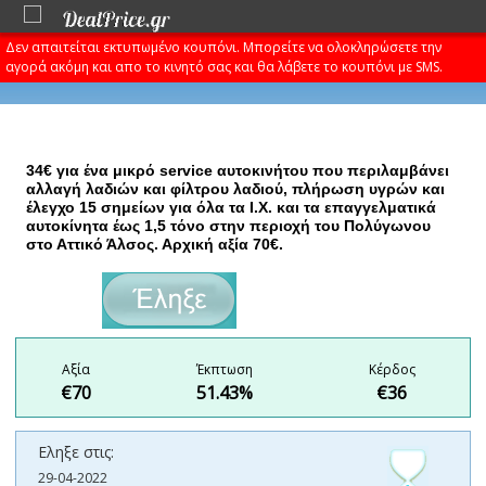
Δεν απαιτείται εκτυπωμένο κουπόνι. Μπορείτε να ολοκληρώσετε την
αγορά ακόμη και απο το κινητό σας και θα λάβετε το κουπόνι με SMS.
34€ για ένα μικρό service αυτοκινήτου που περιλαμβάνει
αλλαγή λαδιών και φίλτρου λαδιού, πλήρωση υγρών και
έλεγχο 15 σημείων για όλα τα Ι.Χ. και τα επαγγελματικά
αυτοκίνητα έως 1,5 τόνο στην περιοχή του Πολύγωνου
στο Αττικό Άλσος. Αρχική αξία 70€.
€34
Αξία
Έκπτωση
Κέρδος
€70
51.43%
€36
Εληξε στις:
29-04-2022