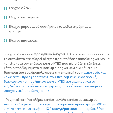
Έλεγχος φώτων.
Έλεγχος αναρτήσεων.
Έλεγχος μπροστινού συστήματος (ψαλίδια-ακρόμπαρα-
κρεμαγιέρα).
Έλεγχος μπαταρίας.
Εάν χρειάζεστε έναν
προληπτικό έλεγχο ΚΤΕΟ
, για να είστε σίγουροι ότι
το
αυτοκίνητό
σας
πληρεί όλες τις προϋποθέσεις ασφαλείας
και δεν θα
κοπείτε κατα τον
επόμενο έλεγχο ΚΤΕΟ
που πλησιάζει ή
εάν έχετε
κάποιο πρόβλημα με το αυτοκίνητο σας
και θέλτε να λάβετε μία
διάγνωση
ώστε να δρομολογήσετε την επισκευή
του
πατήστε εδώ για
να δείτε την προσφορά των 5€ που περιλαμβάνει έναν τεχνικό,
διαγνωστικό και προληπτικό έλεγχο ΚΤΕΟ αυτοκινήτου, για να
ταξιδεύετε με ασφάλεια και να μην σας απορρίψουν στον επόμενο
υποχρεωτικό σας έλεγχο ΚΤΕΟ.
Εάν χρειάζεστε ένα
πλήρες service
(
μεγάλο service
)
αυτοκινήτου
,
πατήστε εδώ για να πάρετε την προσφορά που προσφέρει με 99€ ένα
μεγάλο service αυτοκινήτου (
ΙΧ ή επαγγελματικού
) που περιλαμβάνει