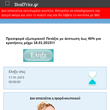
Δεν απαιτείται εκτυπωμένο κουπόνι. Μπορείτε να ολοκληρώσετε την
αγορά ακόμη και απο το κινητό σας και θα λάβετε το κουπόνι με SMS.
Προσφορά εξωτερικού! Πετάξτε με έκπτωση έως 40% για
κρατήσεις μέχρι 16.01.2015!!!
€0
Εληξε στις:
17-01-2015
00:00:00
Δεν απαιτείται η αγορά κουπονιού