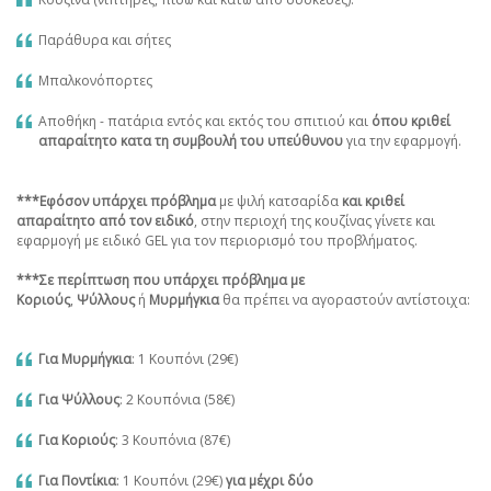
Παράθυρα και σήτες
Μπαλκονόπορτες
Αποθήκη - πατάρια εντός και εκτός του σπιτιού και
όπου κριθεί
απαραίτητο κατα τη συμβουλή του υπεύθυνου
για την εφαρμογή.
***Εφόσον υπάρχει πρόβλημα
με ψιλή κατσαρίδα
και κριθεί
απαραίτητο από τον ειδικό
, στην περιοχή της κουζίνας γίνετε και
εφαρμογή με ειδικό GEL για τον περιορισμό του προβλήματος.
***Σε περίπτωση που υπάρχει πρόβλημα με
Κοριούς
,
Ψύλλους
ή
Μυρμήγκια
θα πρέπει να αγοραστούν αντίστοιχα:
Για Μυρμήγκια
: 1 Κουπόνι (29€)
Για Ψύλλους
: 2 Κουπόνια (58€)
Για Κοριούς
: 3 Κουπόνια (87€)
Για Ποντίκια
: 1 Κουπόνι (29€)
για μέχρι δύο