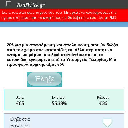
Δεν απαιτείται εκτυπωμένο κουπόνι. Μπορείτε να ολοκληρώσετε την
αγορά ακόμη και απο το κινητό σας και θα λάβετε το κουπόνι με SMS.
29€ για μια απεντόμωση και απολύμανση, που θα διώξει
από τον χώρο σας κατσαρίδες και άλλα περιπατητικά
έντομα, με φάρμακα φιλικά στον άνθρωπο και τα
κατοικίδια, εγκεριμένα από το Υπουργείο Γεωργίας. Μια
προσφορά αρχικής αξίας 65€.
€29
Αξία
Έκπτωση
Κέρδος
€65
55.38%
€36
Εληξε στις:
29-04-2022