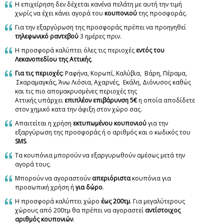
Η επιχείρηση δεν δέχεται κανένα πελάτη με αυτή την τιμή
χωρίς να έχει κάνει αγορά του
κουπονιού
της προσφοράς.
Για την εξαργύρωση της προσφοράς πρέπει να προηγηθεί
τηλεφωνικό ραντεβού
3 ημέρες πριν.
Η προσφορά καλύπτει όλες τις περιοχές
εντός του
Λεκανοπεδίου της Αττικής
.
Για τις περιοχές:
Ραφήνα, Κορωπί, Καλύβια, Βάρη, Πέραμα,
Σκαραμαγκάς, Άνω Λιόσια, Αχαρνές, Εκάλη, Διόνυσος καθώς
και τις πιο απομακρυσμένες περιοχές της
Αττικής υπάρχει
επιπλέον επιβάρυνση 5€
η οποία αποδίδετε
στον χημικό κατα την άφιξη στον χώρο σας.
Απαιτείται η χρήση
εκτυπωμένου κουπονιού
για την
εξαργύρωση της προσφοράς ή ο αριθμός και ο κωδικός του
SMS
.
Τα κουπόνια μπορούν να εξαργυρωθούν αμέσως μετά την
αγορά τους.
Μπορούν να αγοραστούν
απεριόριστα
κουπόνια για
προσωπική χρήση ή
για δώρο
.
Η προσφορά καλύπτει χώρο
έως 200τμ
. Για μεγαλύτερους
χώρους από 200τμ θα πρέπει να αγοραστεί
αντίστοιχος
αριθμός κουπονιών
.