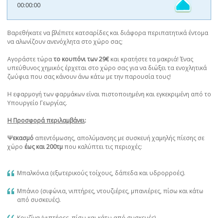
00:00:00
Βαρεθήκατε να βλέπετε κατσαρίδες και διάφορα περιπατητικά έντομα
να αλωνίζουν ανενόχλητα στο χώρο σας;
Αγοράστε τώρα
το κουπόνι των 29€
και κρατήστε τα μακριά! Ένας
υπεύθυνος χημικός έρχεται στο χώρο σας για να διώξει τα ενοχλητικά
ζωύφια που σας κάνουν άνω κάτω με την παρουσία τους!
Η εφαρμογή των φαρμάκων είναι πιστοποιημένη και εγκεκριμένη από το
Υπουργείο Γεωργίας.
Η Προσφορά περιλαμβάνει
:
Ψεκασμό
απεντόμωσης, απολύμανσης με συσκευή χαμηλής πίεσης σε
χώρο
έως και 200τμ
που καλύπτει τις περιοχές:
Μπαλκόνια (εξωτερικούς τοίχους, δάπεδα και υδρορροές).
Μπάνιο (σιφώνια, νιπτήρες, ντουζιέρες, μπανιέρες, πίσω και κάτω
από συσκευές).
Κουζίνα (νιπτήρες, πίσω και κάτω από συσκευές).