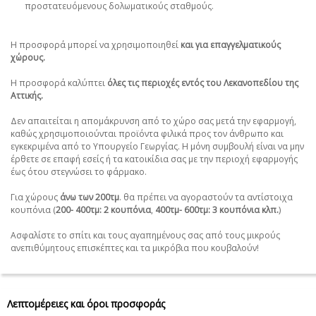
προστατευόμενους
δολωματικούς σταθμούς.
Η προσφορά μπορεί να χρησιμοποιηθεί
και για επαγγελματικούς
χώρους.
Η προσφορά καλύπτει
όλες τις περιοχές εντός του Λεκανοπεδίου της
Αττικής.
Δεν απαιτείται η απομάκρυνση από το χώρο σας μετά την εφαρμογή,
καθώς χρησιμοποιούνται προϊόντα φιλικά προς τον άνθρωπο και
εγκεκριμένα από το Υπουργείο Γεωργίας. Η μόνη συμβουλή είναι να μην
έρθετε σε επαφή εσείς ή τα κατοικίδια σας με την περιοχή εφαρμογής
έως ότου στεγνώσει το φάρμακο.
Για χώρους
άνω των 200τμ
. θα πρέπει να αγοραστούν τα αντίστοιχα
κουπόνια (
200- 400τμ: 2 κουπόνια
,
400τμ- 600τμ: 3 κουπόνια κλπ.
)
Ασφαλίστε το σπίτι και τους αγαπημένους σας από τους μικρούς
ανεπιθύμητους επισκέπτες και τα μικρόβια που κουβαλούν!
Λεπτομέρειες και όροι προσφοράς